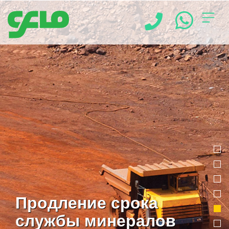
Главная
О
компании
Наши
решения
Продление срока
службы минералов